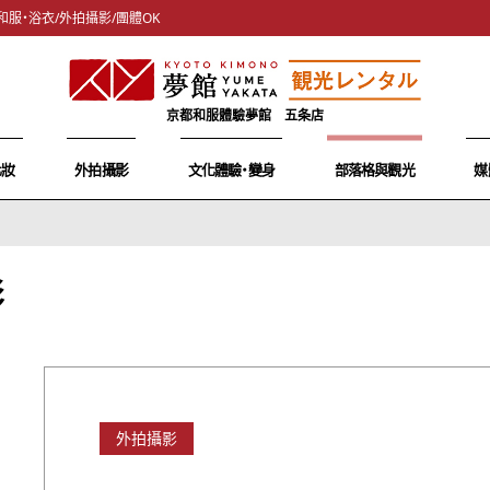
和服・浴衣/外拍攝影/團體OK
京都和服體驗夢館 五条店
化妝
外拍攝影
文化體驗・變身
部落格與觀光
媒
影
外拍攝影