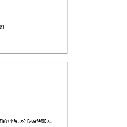
【基本費用】25,000円~(已包含石塀小路拍攝費用) 【所需時間】約2小時 【來店時間】9點 / 13點 【 ・・・
【基本費用】22,000円~ 【所需時間】約1小時30分 【來店時間】9點 / 13點 【車程費用】車程約5分 ・・・