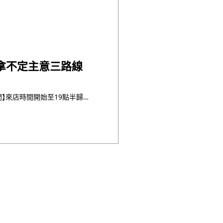
(拿不定主意三路線
【基本費用】80,000円~ 【所需時間】來店時間開始至19點半歸還為止 ☆冬季含夜拍 【来店時間】9時 【コ ・・・