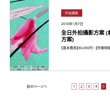
外拍攝影
2016年1月7日
全日外拍攝影方案 
方案)
前のページへ
1
2
3
4
5