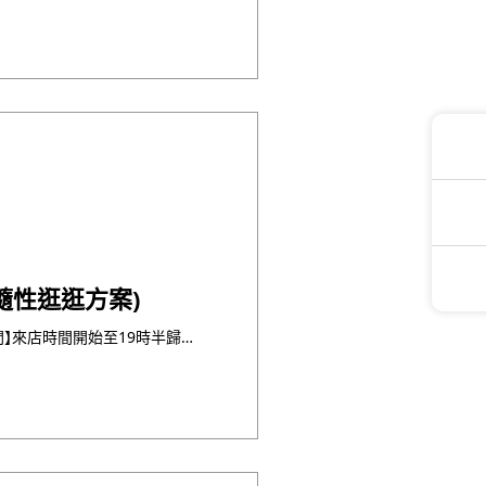
隨性逛逛方案)
【基本料金】80,000円~ 【所需時間】來店時間開始至19時半歸還為止 ☆冬季含夜拍 【來店時間】9點 【方 ・・・