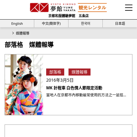
京都和服體驗夢館 五条店
English
中文(簡体字)
한국어
日本語
媒體報導
部落格 媒體報導
部落格
媒體報導
2016年3月5日
MK 計程車 白色情人節限定活動
當地人在京都市內移動最常使用的方法之一是搭計程車。 京都最老牌，也是當地人最愛用的計程車MK TAXI現在推出 ・・・