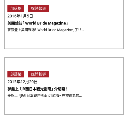
部落格
媒體報導
2016年1月5日
美國雜誌「 World Bride Magazine」
夢館登上美國雜誌「 World Bride Magazine」了！！(≧∀≦)ゞ ９月號特別介紹日本人的美的意 ・・・
部落格
媒體報導
2015年12月20日
夢館上 「JR西日本觀光指南」 介紹囉！
夢館上 「JR西日本觀光指南」介紹囉~ 在被選為最適合穿和服的城市－京都， 穿著傳統的和服，漫步在古都的悠閒。 ・・・