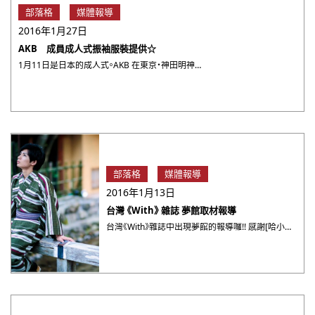
部落格
媒體報導
2016年1月27日
AKB 成員成人式振袖服裝提供☆
1月11日是日本的成人式。AKB 在東京・神田明神舉辦勵『2016年度新成人披露會』由夢館提供今年度的新成人們 ・・・
部落格
媒體報導
2016年1月13日
台灣 《With》 雜誌 夢館取材報導
台灣《With》雜誌中出現夢館的報導囉!! 感謝[哈小姐專欄]的介紹， 其實除了秋天之外，京都的四季各有不同風 ・・・