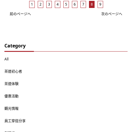
1
2
3
4
5
6
7
8
9
前のページへ
次のページへ
Category
All
茶道初心者
茶道体験
優惠活動
觀光情報
員工穿搭分享