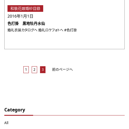
和裝花嫁婚紗目錄
2016年1月1日
色打掛 黒地牡丹水仙
婚礼衣装カタログへ 婚礼ロケフォトへ #色打掛
1
2
3
前のページへ
Category
All