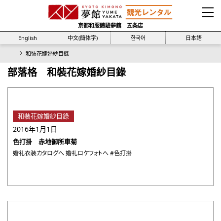
京都和服體驗夢館 五条店
English
中文(簡体字)
한국어
日本語
和裝花嫁婚紗目錄
部落格 和裝花嫁婚紗目錄
和裝花嫁婚紗目錄
2016年1月1日
色打掛 赤地御所車菊
婚礼衣装カタログへ 婚礼ロケフォトへ #色打掛