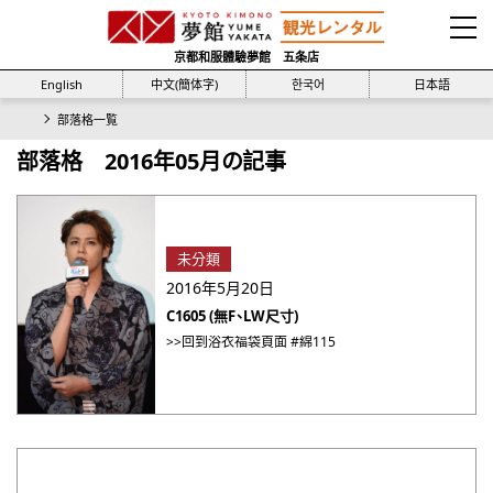
京都和服體驗夢館 五条店
English
中文(簡体字)
한국어
日本語
部落格一覧
部落格 2016年05月の記事
未分類
2016年5月20日
C1605 (無F、LW尺寸)
>>回到浴衣福袋頁面 #綿115