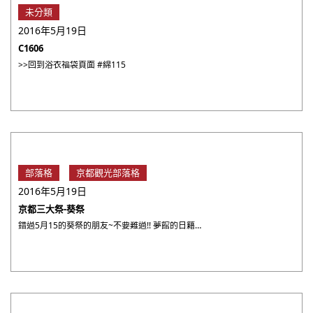
未分類
2016年5月19日
C1606
>>回到浴衣福袋頁面 #綿115
部落格
京都觀光部落格
2016年5月19日
京都三大祭-葵祭
錯過5月15的葵祭的朋友~不要難過!! 夢館的日籍攝影師當天也特地去拍了一小段的祭典行進過程, 這個在京都三大 ・・・