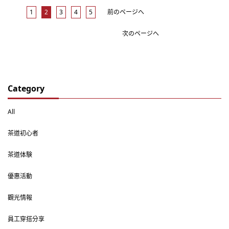
1
2
3
4
5
前のページへ
次のページへ
Category
All
茶道初心者
茶道体験
優惠活動
觀光情報
員工穿搭分享