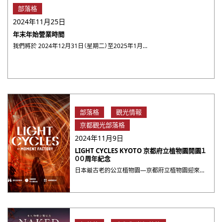
部落格
2024年11月25日
年末年始營業時間
我們將於 2024年12月31日（星期二）至2025年1月3日（星期二） 休息。其他日子正常營業。 休息期間， ・・・
部落格
觀光情報
京都觀光部落格
2024年11月9日
LIGHT CYCLES KYOTO 京都府立植物園開園１
００周年紀念
日本最古老的公立植物園―京都府立植物園迎來了開園100周年的紀念,期間會限時夜間開放。利用光影和音效,展現與白天截然不同的植物世界,讓您體驗到植物充滿生命力的光輝。