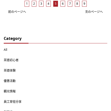
1
2
3
4
5
6
7
8
9
前のページへ
次のページへ
Category
All
茶道初心者
茶道体験
優惠活動
觀光情報
員工穿搭分享