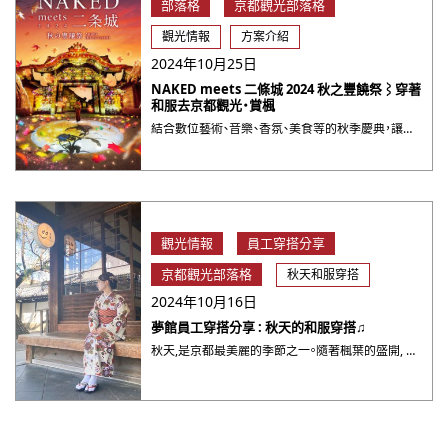
部落格
京都觀光部落格
觀光情報
方案介紹
2024年10月25日
NAKED meets 二條城 2024 秋之豐饒祭⌇穿著
和服去京都觀光・賞楓
結合數位藝術、音樂、香氛、美食等的秋季慶典，讓您在夜間的二條城盡情享受五感之旅，這是非常受歡迎的活動。無論是前 ・・・
觀光情報
員工穿搭分享
京都觀光部落格
秋天和服穿搭
2024年10月16日
夢館員工穿搭分享 : 秋天的和服穿搭♫
秋天,是京都最美麗的季節之一。隨著楓葉的盛開, 古都風情會被襯托得更有氛圍感。大家想不想穿上和服,去享受京都的美景呢?