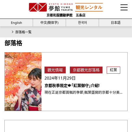
京都和服體驗夢館 五条店
English
中文(簡体字)
한국어
日本語
部落格一覧
部落格
觀光情報
京都觀光部落格
紅葉
2024年11月29日
京都秋季限定🍁「紅葉御守」介紹!
現在正是京都賞楓的季節,楓葉盛開的京都十分美麗。其實,京都的寺院還會授予秋季限定的「紅葉御守」,非常精緻可愛,大家也千萬不要錯過哦! 接下來就為大家介紹一下各種紅葉御守吧!