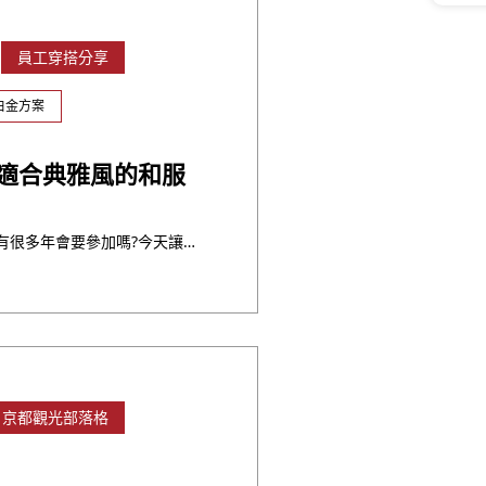
員工穿搭分享
白金方案
 適合典雅風的和服
又到年未年始的時候了~ 大家會有很多年會要參加嗎?今天讓小編介紹一下不論是出席年前還是年後的年會或團拜都很適合 ・・・
京都觀光部落格