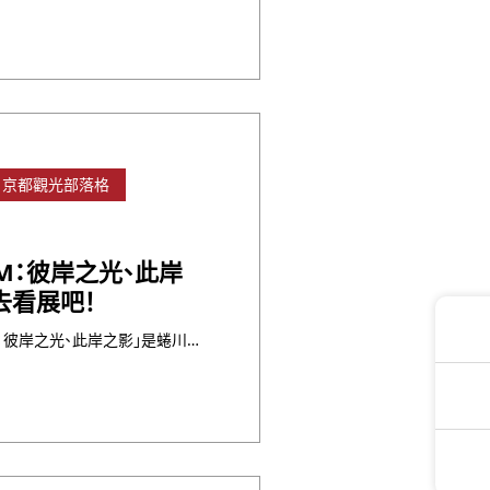
京都觀光部落格
EiM：彼岸之光、此岸
去看展吧！
本次展覽「蜷川実花展 with EiM：彼岸之光、此岸之影」是蜷川実花在關西舉辦的最大個人展會。繽紛美麗,讓人讚嘆不已!喜歡的朋友們千萬不要錯過喔!