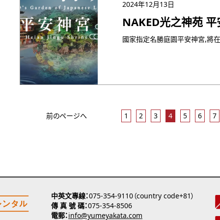
2024年12月13日
NAKED光之神苑 
前のページへ
1
2
3
4
5
6
7
中英文專線
075-354-9110（country code+81）
傳 真 號 碼
075-354-8506
電郵
info@yumeyakata.com