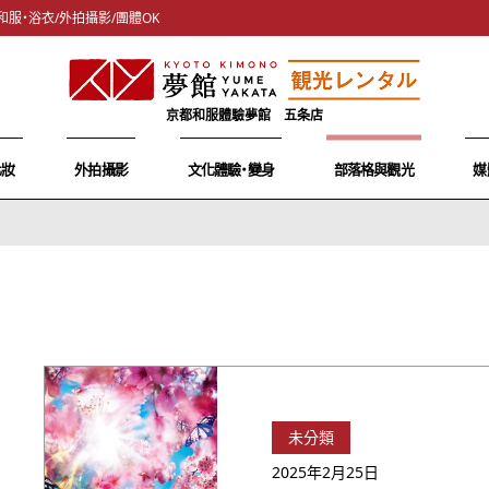
和服・浴衣/外拍攝影/團體OK
京都和服體驗夢館 五条店
化妝
外拍攝影
文化體驗・變身
部落格與觀光
媒
未分類
2025年2月25日