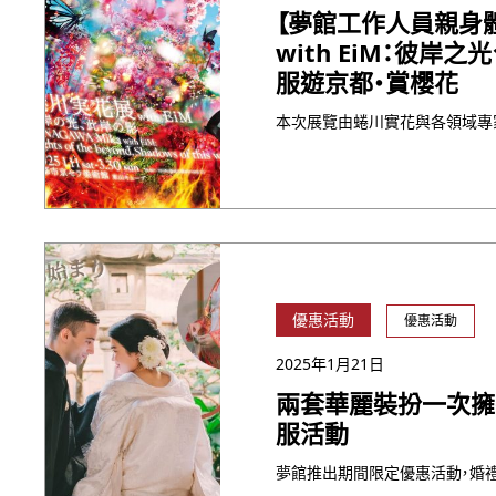
【夢館工作人員親身
with EiM：彼岸
服遊京都・賞櫻花
優惠活動
優惠活動
2025年1月21日
兩套華麗裝扮一次擁
服活動