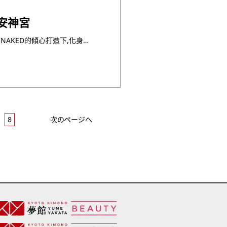
平安神宮
國家指定名勝庭園平安神宮,將在NAKED的傾心打造下,化身為如夢似幻的冬日奇境。讓我們漫步在漫步在光影交織的庭園中，欣賞這份獨屬冬日的絕美風景吧!
8
次のページへ