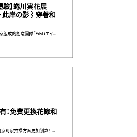
體驗】蜷川実花展
之光、此岸の影⌇穿著和
本次展覽由蜷川實花與各領域專家組成的創意團隊「EiM（エイム）」共同策劃，這是蜷川親自打造的作品展覽中，關西地 ・・・
有：免費更換花嫁和
夢館推出期間限定優惠活動，婚禮京町家拍攝方案更加划算！ 免費更換花嫁和服1件(僅限白無垢、色打掛) 活動期間內 ・・・